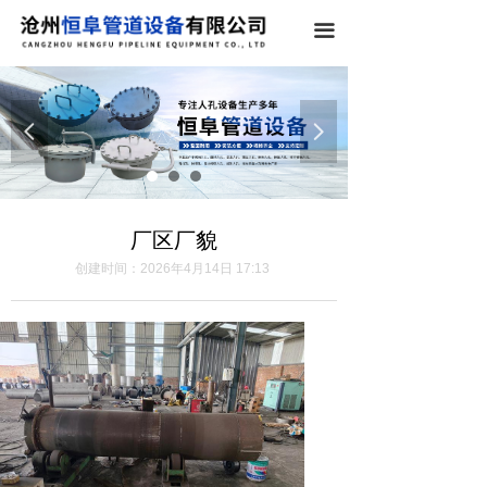
끀
넳
넲
厂区厂貌
创建时间：
2026年4月14日
17:13