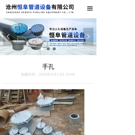
끀
넳
넲
手孔
创建时间：
2026年4月13日
19:49