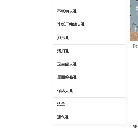
不锈钢人孔
造纸厂槽罐人孔
排污孔
除
清扫孔
卫生级人孔
屋面检修孔
保温人孔
法兰
通气孔
矩