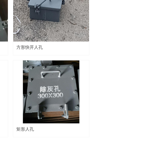
方形快开人孔
矩形人孔