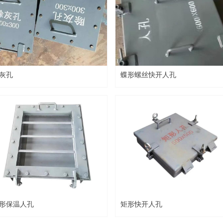
灰孔
蝶形螺丝快开人孔
形保温人孔
矩形快开人孔